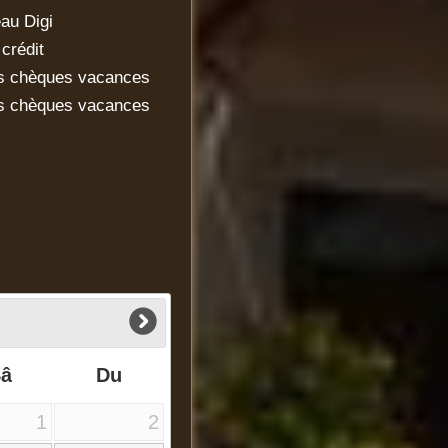
au Digi
crédit
s chèques vacances
s chèques vacances
Sâ
Du
1
2