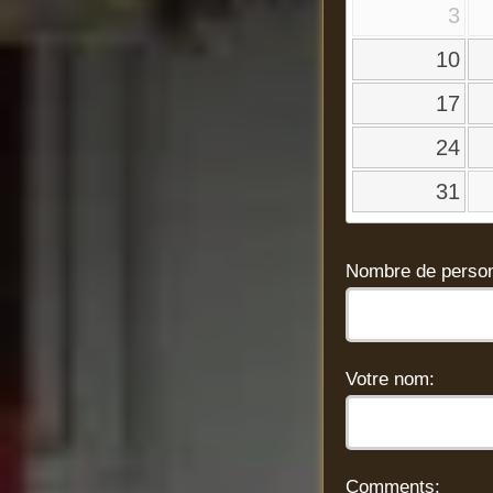
3
10
17
24
31
Nombre de person
Votre nom:
Comments: