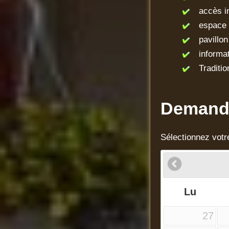
accès int
espace d
pavillon
informati
Traditio
Demande
Sélectionnez votr
Lu
27