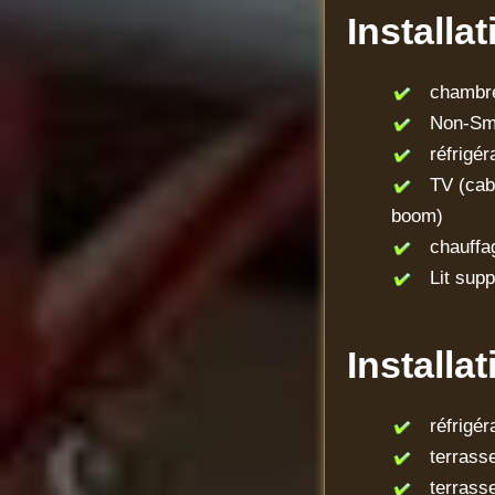
Installa
chambre 
Non-Smo
réfrigér
TV (cable 
boom)
chauffag
Lit supp
Installa
réfrigér
terrass
terrasse