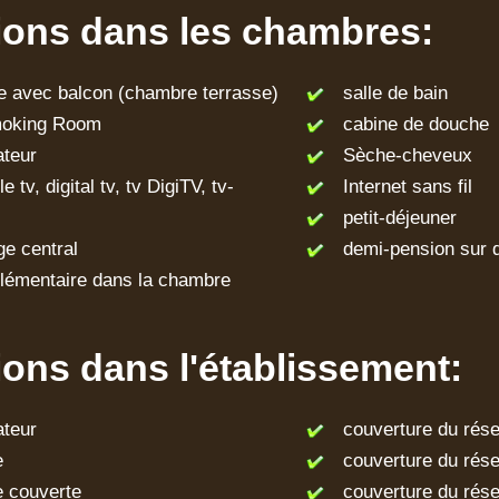
tions dans les chambres:
avec balcon (chambre terrasse)
salle de bain
king Room
cabine de douche
ateur
Sèche-cheveux
tv, digital tv, tv DigiTV, tv-
Internet sans fil
petit-déjeuner
e central
demi-pension sur 
lémentaire dans la chambre
tions dans l'établissement:
ateur
couverture du rése
e
couverture du rés
 couverte
couverture du rése