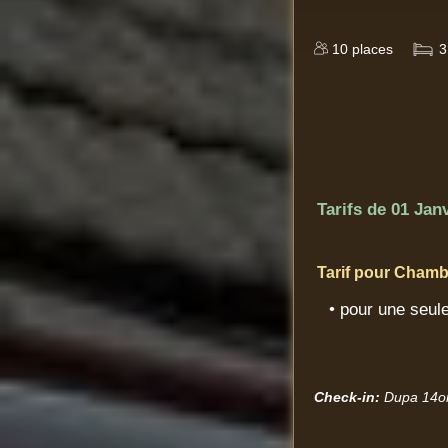
10
places
3
Tarifs de
01 Janv
Tarif pour Chamb
• pour une seule
Check-in:
Dupa 14o