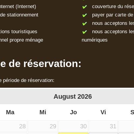
ernet (Internet)
couverture du rése
e stationnement
payer par carte de 
nous acceptons le
ons touristiques
nous acceptons le
nnel propre ménage
numériques
 de réservation:
e période de réservation:
August
2026
Ma
Mi
Jo
Vi
28
29
30
31